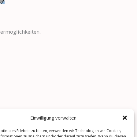
dermöglichkeiten.
Einwilligung verwalten
optimales Erlebnis zu bieten, verwenden wir Technologien wie Cookies,
n Energiemangement gefordert. Ob dieser
formationen zu speichern und/oder darauf zuzugreifen. Wenn du diesen