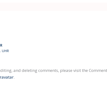
R
M. UHR
editing, and deleting comments, please visit the Comment
ravatar
.